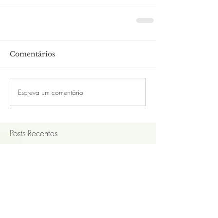
Comentários
Escreva um comentário
Posts Recentes
Quais os benefícios do
Hatha Yoga para iniciantes e
as vantagens de praticar
online?
Sauna Ayurvédica x Sauna