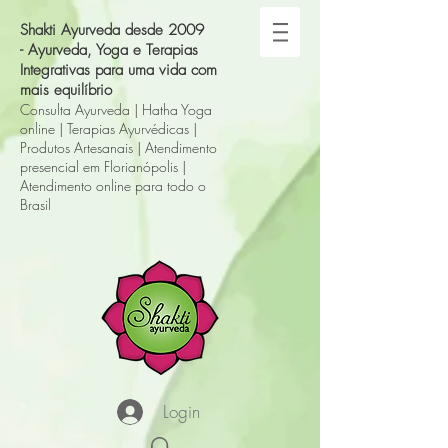
Shakti Ayurveda desde 2009
-
Ayurveda, Yoga e Terapias
Integrativas para uma vida com
mais equilíbrio
Consulta Ayurveda
|
Hatha Yoga
online
|
Terapias Ayurvédicas
|
Produtos Artesanais
|
A
tendimento
presencial em Florianópolis
|
Atendimento online para todo o
Brasil
Login