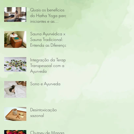
Quais os benefícios
do Hatha Yoga para
iniciantes e as
vantagens de praticar
online?
Sauna Ayurvédica x
Sauna Tradicional:
Entenda as Diferenças
Integração da Terapia
Transpessoal com a
Ayurveda
Sono e Ayurveda
Desintoxicação
sazonal
Chutney de Manga