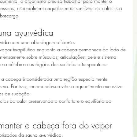
aumenta, o organismo precisa trabalhar para manter o 
essoas, especialmente aquelas mais sensíveis ao calor, isso 
brecarga.
una ayurvédica
lvida com uma abordagem diferente.
 vapor terapêutico enquanto a cabeça permanece do lado de 
intensamente sobre músculos, articulações, pele e sistema 
te o cérebro e os órgãos dos sentidos a temperaturas 
 a cabeça é considerada uma região especialmente 
smo. Por isso, recomenda-se evitar o aquecimento excessivo 
os de sudação.
cios do calor preservando o conforto e o equilíbrio do 
manter a cabeça fora do vapor
lorizados da sauna ayurvédica.