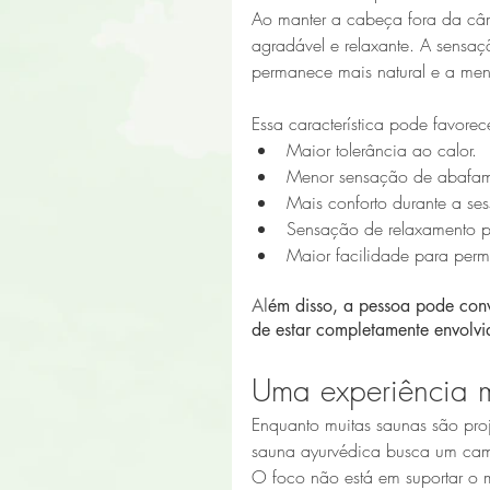
Ao manter a cabeça fora da câm
agradável e relaxante. A sensaç
permanece mais natural e a ment
Essa característica pode favorec
Maior tolerância ao calor.
Menor sensação de abafam
Mais conforto durante a se
Sensação de relaxamento p
Maior facilidade para per
Al
ém disso, a pessoa pode conv
de estar completamente envolv
Uma experiência m
Enquanto muitas saunas são proj
sauna ayurvédica busca um cam
O foco não está em suportar o 