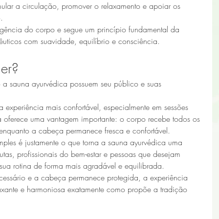
mular a circulação, promover o relaxamento e apoiar os 
.
igência do corpo e segue um princípio fundamental da 
êuticos com suavidade, equilíbrio e consciência.
er?
o a sauna ayurvédica possuem seu público e suas 
 experiência mais confortável, especialmente em sessões 
a oferece uma vantagem importante: o corpo recebe todos os 
 enquanto a cabeça permanece fresca e confortável.
mples é justamente o que torna a sauna ayurvédica uma 
tas, profissionais do bem-estar e pessoas que desejam 
 sua rotina de forma mais agradável e equilibrada.
essário e a cabeça permanece protegida, a experiência 
elaxante e harmoniosa exatamente como propõe a tradição 