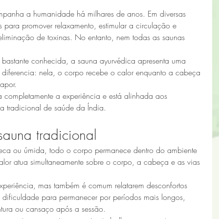
mpanha a humanidade há milhares de anos. Em diversas 
as para promover relaxamento, estimular a circulação e 
 eliminação de toxinas. No entanto, nem todas as saunas 
a bastante conhecida, a sauna ayurvédica apresenta uma 
a diferencia: nela, o corpo recebe o calor enquanto a cabeça 
apor.
ma completamente a experiência e está alinhada aos 
a tradicional de saúde da Índia.
auna tradicional
 seca ou úmida, todo o corpo permanece dentro do ambiente 
calor atua simultaneamente sobre o corpo, a cabeça e as vias 
xperiência, mas também é comum relatarem desconfortos 
ificuldade para permanecer por períodos mais longos, 
ntura ou cansaço após a sessão.