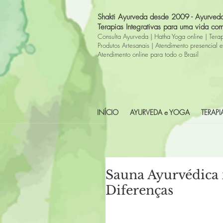
Shakti Ayurveda desde 2009 -
Ayurved
Terapias Integrativas para uma vida com
Consulta Ayurveda
|
Hatha Yoga online
|
Tera
Produtos Artesanais
|
A
tendimento presencial e
Atendimento online para todo o Brasil
INÍCIO
AYURVEDA e YOGA
TERAP
Sauna Ayurvédica 
Diferenças