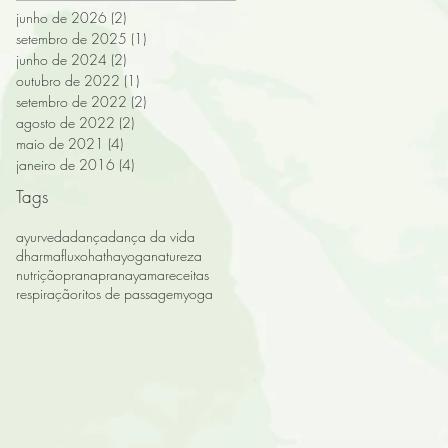
junho de 2026
(2)
2 posts
setembro de 2025
(1)
1 post
junho de 2024
(2)
2 posts
outubro de 2022
(1)
1 post
setembro de 2022
(2)
2 posts
agosto de 2022
(2)
2 posts
maio de 2021
(4)
4 posts
janeiro de 2016
(4)
4 posts
Tags
ayurveda
dança
dança da vida
dharma
fluxo
hathayoga
natureza
nutrição
prana
pranayama
receitas
respiração
ritos de passagem
yoga