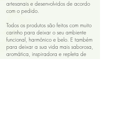
artesanais e desenvolvidos de acordo
com o pedido.
Todos os produtos são feitos com muito
carinho para deixar o seu ambiente
funcional, harmônico e belo. E também
para deixar a sua vida mais saborosa,
aromática, inspiradora e repleta de
cura.
ENTRE EM CONTATO para saber o
VALOR DA ENTREGA do produto do
seu interesse, mesmo que você compre
direto pelo site. O site possui um valor
padrão por isso é importante que você
tenha o valor correto para a sua
região.
WhatsApp:
48 99917-
7523
. Será um prazer te atender!