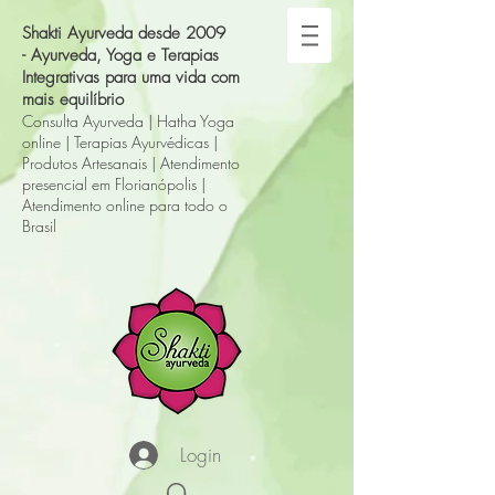
Shakti Ayurveda desde 2009
-
Ayurveda, Yoga e Terapias
Integrativas para uma vida com
mais equilíbrio
Consulta Ayurveda
|
Hatha Yoga
online
|
Terapias Ayurvédicas
|
Produtos Artesanais
|
A
tendimento
presencial em Florianópolis
|
Atendimento online para todo o
Brasil
Login